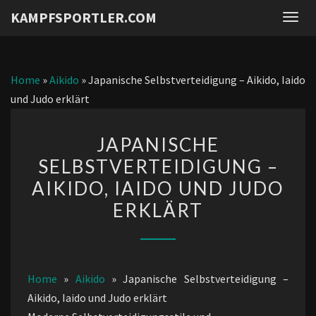
KAMPFSPORTLER.COM
Togg
navig
Home
»
Aikido
»
Japanische Selbstverteidigung – Aikido, Iaido
und Judo erklärt
JAPANISCHE
JAPANISCHE
SELBSTVERTEIDIGUNG
SELBSTVERTEIDIGUNG –
–
AIKIDO, IAIDO UND JUDO
AIKIDO,
IAIDO
ERKLÄRT
UND
JUDO
ERKLÄRT
Home
»
Aikido
»
Japanische Selbstverteidigung –
Aikido, Iaido und Judo erklärt