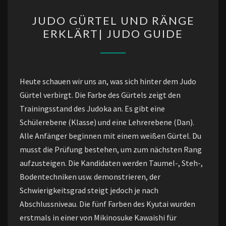
JUDO
JUDO GÜRTEL UND RÄNGE
GÜRTEL
ERKLÄRT| JUDO GUIDE
UND
RÄNGE
ERKLÄRT|
JUDO
Heute schauen wir uns an, was sich hinter dem Judo
GUIDE
Gürtel verbirgt. Die Farbe des Gürtels zeigt den
Trainingsstand des Judoka an. Es gibt eine
Schülerebene (Klasse) und eine Lehrerebene (Dan).
Alle Anfänger beginnen mit einem weißen Gürtel. Du
musst die Prüfung bestehen, um zum nächsten Rang
aufzusteigen. Die Kandidaten werden Taumel-, Steh-,
Bodentechniken usw. demonstrieren, der
Schwierigkeitsgrad steigt jedoch je nach
Abschlussniveau. Die fünf Farben des Kyutai wurden
erstmals in einer von Mikinosuke Kawaishi für