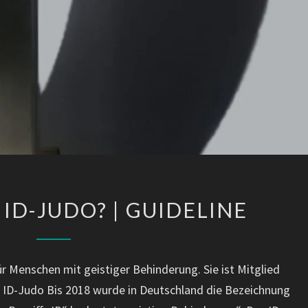
WAS
 ID-JUDO? | GUIDELINE
IST
DAS
ID-
ür Menschen mit geistiger Behinderung. Sie ist Mitglied
JUDO?
s ID-Judo Bis 2018 wurde in Deutschland die Bezeichnung
|