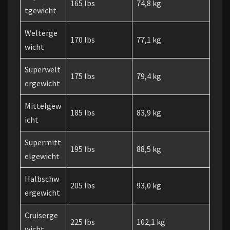
165 lbs
74,8 kg
tgewicht
Welterge
170 lbs
77,1 kg
wicht
Superwelt
175 lbs
79,4 kg
ergewicht
Mittelgew
185 lbs
83,9 kg
icht
Supermitt
195 lbs
88,5 kg
elgewicht
Halbschw
205 lbs
93,0 kg
ergewicht
Cruiserge
225 lbs
102,1 kg
wicht