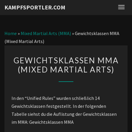
KAMPFSPORTLER.COM
Togg
navig
Home
»
Mixed Martial Arts (MMA)
»
Gewichtsklassen MMA
(Mixed Martial Arts)
GEWICHTSKLASSEN
GEWICHTSKLASSEN MMA
MMA
(MIXED MARTIAL ARTS)
(MIXED
MARTIAL
ARTS)
In den “Unified Rules” wurden schließlich 14
Gewichtsklassen festgestellt. In der folgenden
Tabelle siehst du die Auflistung der Gewichtsklassen
im MMA: Gewichtsklassen MMA