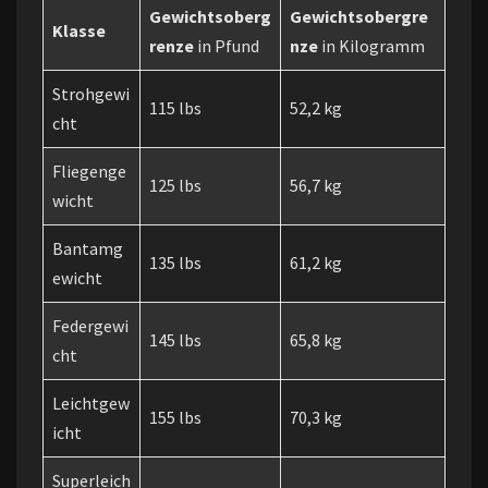
Gewichtsoberg
Gewichtsobergre
Klasse
renze
in Pfund
nze
in Kilogramm
Strohgewi
115 lbs
52,2 kg
cht
Fliegenge
125 lbs
56,7 kg
wicht
Bantamg
135 lbs
61,2 kg
ewicht
Federgewi
145 lbs
65,8 kg
cht
Leichtgew
155 lbs
70,3 kg
icht
Superleich